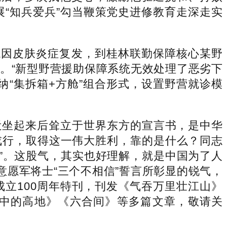
“知兵爱兵”勾当鞭策党史进修教育走深走实
因皮肤炎症复发，到桂林联勤保障核心某野
。“新型野营援助保障系统无效处理了恶劣下
“集拆箱+方舱”组合形式，设置野营就诊模
坐起来后耸立于世界东方的宣言书，是中华
戎行，取得这一伟大胜利，靠的是什么？同志
方”。这股气，其实也好理解，就是中国为了人
意愿军将士“三个不相信”誓言所彰显的锐气，
立100周年特刊，刊发《气吞万里壮江山》
中的高地》《六合间》等多篇文章，敬请关