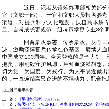
近日，记者从锻炼办理部相关部分获悉
官（文职干部）、士官和文职人员报名参考
渠道，对提兵科学文化程度，扶植高本质
显、自考成长更规范、组考帮学更专业3个
回首豪杰事迹，传承豪杰。从今日起，
迹，激励泛博官兵传承红色基因，赓续人血
中国成立100周年。今天登载的是李大钊
抱负，用刚毅守护夙愿，用鲜血浇灌胡想。
切为党、为国度、为戎行、为人平易近做出
的，一直连结高昂奋进的不竭动力，配合把
扫二维码用手机看
上一篇：
《军报每天读》20210920
:
下一篇：
按照问可汇（WENKH）深度研究阐发2026年全球酸