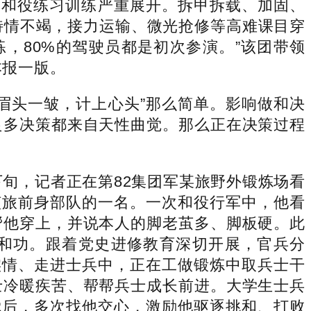
和役练习训练严重展开。拆甲拆载、加固、
特情不竭，接力运输、微光抢修等高难课目穿
，80%的驾驶员都是初次参演。”该团带领
本报一版。
头一皱，计上心头”那么简单。影响做和决
良多决策都来自天性曲觉。那么正在决策过程
旬，记者正在第82集团军某旅野外锻炼场看
该旅前身部队的一名。一次和役行军中，他看
帮他穿上，并说本人的脚老茧多、脚板硬。此
建和功。跟着党史进修教育深切开展，官兵分
实情、走进士兵中，正在工做锻炼中取兵士干
士冷暖疾苦、帮帮兵士成长前进。大学生士兵
觉后，多次找他交心，激励他驱逐挑和、打败