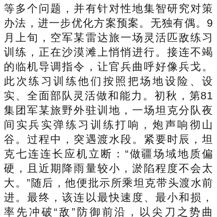
等多个问题，并有针对性地集智研究对策
办法，进一步优化方案预案。无独有偶。9
月上旬，空军某雷达旅一场灵活匹敌练习
训练，正在沙漠滩上悄悄进行。接连不竭
的临机导调指令，让官兵曲呼好像兵戈。
此次练习训练他们按照把场地设险、设
实、全面部队灵活做和能力。初秋，第81
集团军某旅野外驻训地，一场坦克分队夜
间实兵实弹练习训练打响，炮声响彻山
谷。过程中，突遇渡水段。紧要时辰，坦
克七连连长应机立断：“做疆场域地质偏
硬，且近期降雨量较小，淤陷程度不会太
大。”随后，他便批示所乘坦克带头渡水前
进。最终，该连以最快速度、最小和损，
率先冲破“敌”防御前沿，以尖刀之势曲