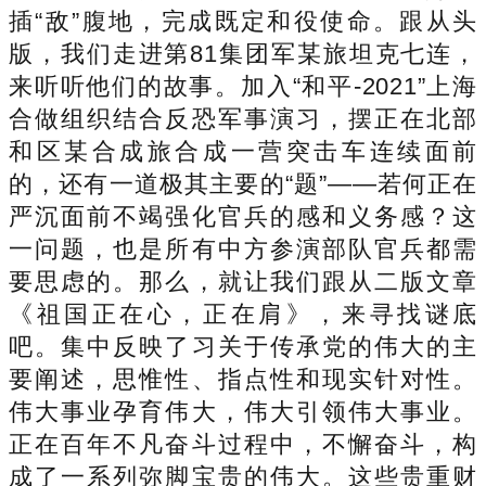
插“敌”腹地，完成既定和役使命。跟从头
版，我们走进第81集团军某旅坦克七连，
来听听他们的故事。加入“和平-2021”上海
合做组织结合反恐军事演习，摆正在北部
和区某合成旅合成一营突击车连续面前
的，还有一道极其主要的“题”——若何正在
严沉面前不竭强化官兵的感和义务感？这
一问题，也是所有中方参演部队官兵都需
要思虑的。那么，就让我们跟从二版文章
《祖国正在心，正在肩》，来寻找谜底
吧。集中反映了习关于传承党的伟大的主
要阐述，思惟性、指点性和现实针对性。
伟大事业孕育伟大，伟大引领伟大事业。
正在百年不凡奋斗过程中，不懈奋斗，构
成了一系列弥脚宝贵的伟大。这些贵重财