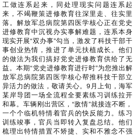
工做连系起来，同处理现实问题连系起
来，不竭鞭策进修教育往深里走、往实里
落。解放军总病院第四医学核心正在党史
进修教育中沉视办实事解难题，连系本身
现实开展“双办事”勾当，激发了科技干部干
事创业热情，推进了单元扶植成长。他们
的做法为我们搞好党史进修教育供给了无
益。本期“党史进修教育进行时”为您推出解
放军总病院第四医学核心帮推科技干部立
异活力的做法，敬请关心。9月上旬，海军
某岸导团一场全流程全要素练习训练拉开
和幕。车辆刚出营区，“敌情”就接连不断，
一个个临机特情着官兵的快反能力。练习
训练竣事，官兵当即转入复盘总结。他们
梳理出特情措置不矫捷、实和不雅念不强