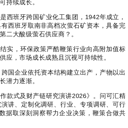
可持续成长。
 S。A。）是西班牙跨国矿业化工集团，1942年成立，
具有西班牙取南非高档次萤石矿资本，具备完
第二大酸级萤石供应商？。
结实，环保政策严酷鞭策行业向高附加值标
供应，市场成长成熟且沉视可持续性。
，跨国企业依托资本结构建立出产，产物以出
长潜力逐渐。
款式及财产链研究演讲2026》。问可汇精
究演讲、定制化调研、行业、专项调研、可行
数据取深刻洞察帮力企业决策，鞭策合做共