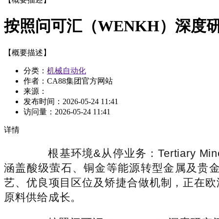
按照问可汇（WENKH）深度研
【概要描述】
分类：
机械自动化
作者：CA88集团官方网站
来源：
发布时间：
2026-05-24 11:41
访问量：
2026-05-24 11:41
详情
根基环境&从停业务：Tertiary M
涵盖酸级萤石、铜金等能源转型金属及贵
艺、优良项目区位及矫捷合做机制，正在欧
原料供给成长。