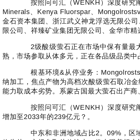
按照问可汇（WENKH）深度研究阐发，全
Minerals、Kenya Fluorspar、Mongo
金石资本集团、浙江武义神龙浮选无限公司
限公司、祥臻矿业集团无限公司、金华市精
2级酸级萤石正在市场中保有量最大
熟，市场参取从体多元，正在各品级品类中
根基环境&从停业务：Mongolros
纳加工，焦点产物为高档次酸级萤石取冶金
能力取成本劣势。系蒙古国最大萤石出产商
按照问可汇（WENKH）深度研究阐发
增加至2033年的239亿元？。
中东和非洲地域占比2。09%，区