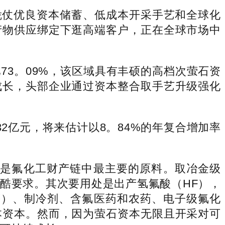
仗优良资本储蓄、低成本开采手艺和全球化
产物供应绑定下逛高端客户，正在全球市场中
73。09%，该区域具有丰硕的高档次萤石资
成长，头部企业通过资本整合取手艺升级强化
2亿元，将来估计以8。84%的年复合增加率
，是氟化工财产链中最主要的原料。取冶金级
酷要求。其次要用处是出产氢氟酸（HF），
等）、制冷剂、含氟医药和农药、电子级氟化
本资本。然而，因为萤石资本无限且开采对可