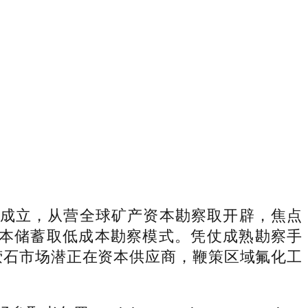
996年成立，从营全球矿产资本勘察取开辟，焦点
本储蓄取低成本勘察模式。凭仗成熟勘察手
萤石市场潜正在资本供应商，鞭策区域氟化工