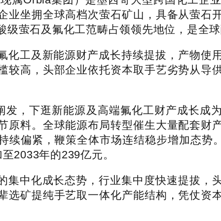
企业坐拥全球高档次萤石矿山，具备从萤石
酸级萤石及氟化工范畴占领领先地位，是全球
化工及新能源财产成长持续提拔，产物使用
槛较高，头部企业依托资本取手艺劣势从导
阐发，下逛新能源及高端氟化工财产成长成为
节原料。全球能源布局转型催生大量配套财
续偏紧，鞭策全体市场连结稳步增加态势。2
2033年的239亿元。
集中化成长态势，行业集中度快速提拔，头
辈选矿提纯手艺取一体化产能结构，凭仗资