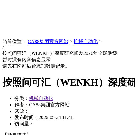
News
文化品牌
当前位置：
CA88集团官方网站
>
机械自动化
>
/
按照问可汇（WENKH）深度研究阐发2026年全球酸级
暂时没有内容信息显示
请先在网站后台添加数据记录。
按照问可汇（WENKH）深度研
分类：
机械自动化
作者：CA88集团官方网站
来源：
发布时间：
2026-05-24 11:41
访问量：
【概要描述】