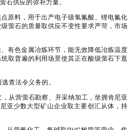
萤石供应的弥补力量。
点原料，用于出产电子级氢氟酸、锂电氟化
酸级萤石的质量取供应不变性要求严苛，市场
、有色金属冶炼环节，能无效降低冶炼温度
系统取普遍的利用场景使其正在酸级萤石下逛
留逃查法令义务的。
年成立，从营萤石勘察、开采纳加工，坐拥肯尼亚
曾是肯尼亚少数大型矿山企业取主要创汇从体，持
业，从营氟化工、氯碱取PVC树脂等营业，焦