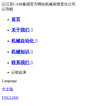
首页
关于我们

机械自动化

机械知识

联系我们

Language
中文版
ENGLISH