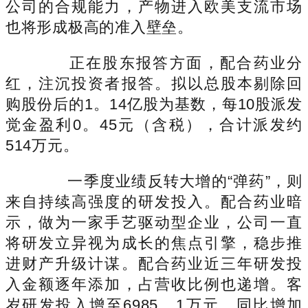
公司的合规能力，产物进入欧美支流市场
也将形成极高的准入壁垒。
正在股东报答方面，配合药业分
红，注沉投资者报答。拟以总股本剔除回
购股份后的1。14亿股为基数，每10股派发
觉金盈利0。45元（含税），合计派发约
514万元。
一季度业绩反转大增的“弹药”，则
来自持续高强度的研发投入。配合药业暗
示，做为一家手艺驱动型企业，公司一直
将研发立异视为成长的焦点引擎，稳步推
进财产升级计谋。配合药业近三年研发投
入金额逐年添加，占营收比例也递增。客
岁研发投入增至6985。1万元，同比增加