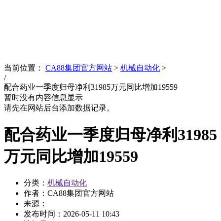
News
文化品牌
当前位置：
CA88集团官方网站
>
机械自动化
>
/
配合药业一季度归母净利31985万元同比增加19559
暂时没有内容信息显示
请先在网站后台添加数据记录。
配合药业一季度归母净利31985
万元同比增加19559
分类：
机械自动化
作者：CA88集团官方网站
来源：
发布时间：
2026-05-11 10:43