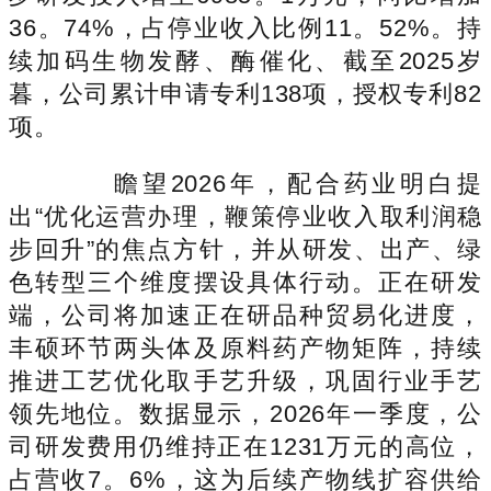
36。74%，占停业收入比例11。52%。持
续加码生物发酵、酶催化、截至2025岁
暮，公司累计申请专利138项，授权专利82
项。
瞻望2026年，配合药业明白提
出“优化运营办理，鞭策停业收入取利润稳
步回升”的焦点方针，并从研发、出产、绿
色转型三个维度摆设具体行动。正在研发
端，公司将加速正在研品种贸易化进度，
丰硕环节两头体及原料药产物矩阵，持续
推进工艺优化取手艺升级，巩固行业手艺
领先地位。数据显示，2026年一季度，公
司研发费用仍维持正在1231万元的高位，
占营收7。6%，这为后续产物线扩容供给