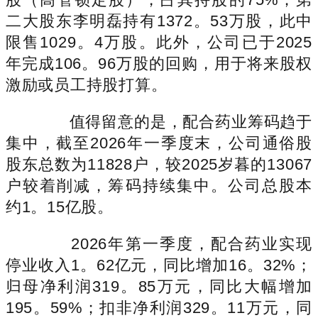
二大股东李明磊持有1372。53万股，此中
限售1029。4万股。此外，公司已于2025
年完成106。96万股的回购，用于将来股权
激励或员工持股打算。
值得留意的是，配合药业筹码趋于
集中，截至2026年一季度末，公司通俗股
股东总数为11828户，较2025岁暮的13067
户较着削减，筹码持续集中。公司总股本
约1。15亿股。
2026年第一季度，配合药业实现
停业收入1。62亿元，同比增加16。32%；
归母净利润319。85万元，同比大幅增加
195。59%；扣非净利润329。11万元，同