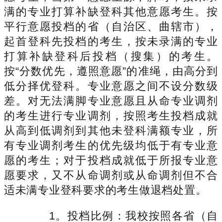
满的专业打算补缺登科其他意愿考生。按
平行意愿投档的省（自治区、曲辖市），
起首登科先投档的考生，按未录满的专业
打算补缺登科后投档（搜集）的考生。
按“分数优先，遵照意愿”的准绳，由高分到
低分择优登科。专业意愿之间不设分数级
差。对无法满脚专业意愿且从命专业调剂
的考生进行专业调剂，按照考生投档成就
从高到低调剂到其他未登科满额专业，所
有专业调剂考生的优先级均低于有专业意
愿的考生；对于投档成就低于所报专业意
愿要求，又不从命调剂或从命调剂但不合
适未满专业登科要求的考生做退档处置。
1。投档比例：我校按照各省（自