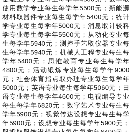
使用数学专业每生每学年5500元；新能源
材料取器件专业每生每学年5400元；统计
学专业每生每学年5000元；消息取计较科
学专业每生每学年5500元；从动化专业每
生每学年5940元；测控手艺取仪器专业每
生每学年5940元；机械人工程专业每生每
学年5400元；思惟教育专业每生每学年
4800元；活动锻炼专业每生每学年9000
元；社会体育指点取办理专业每生每学年
5000元；英语专业每生每学年5060元；日
语专业每生每学年4600元；电视编导专业
每生每学年6820元；数字艺术专业每生每
学年5900元；视觉传达设想专业每生每学
年5900元；设想专业每生每学年5900元；
服拆取服饰设想专业每生每学年6490元；