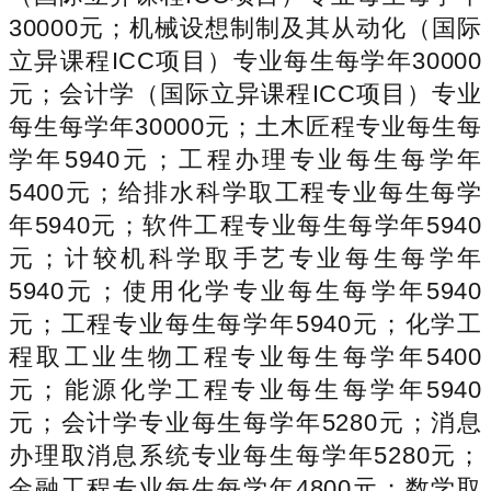
30000元；机械设想制制及其从动化（国际
立异课程ICC项目）专业每生每学年30000
元；会计学（国际立异课程ICC项目）专业
每生每学年30000元；土木匠程专业每生每
学年5940元；工程办理专业每生每学年
5400元；给排水科学取工程专业每生每学
年5940元；软件工程专业每生每学年5940
元；计较机科学取手艺专业每生每学年
5940元；使用化学专业每生每学年5940
元；工程专业每生每学年5940元；化学工
程取工业生物工程专业每生每学年5400
元；能源化学工程专业每生每学年5940
元；会计学专业每生每学年5280元；消息
办理取消息系统专业每生每学年5280元；
金融工程专业每生每学年4800元；数学取