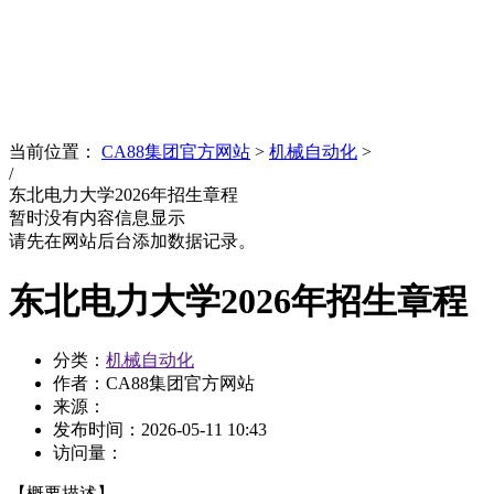
News
文化品牌
当前位置：
CA88集团官方网站
>
机械自动化
>
/
东北电力大学2026年招生章程
暂时没有内容信息显示
请先在网站后台添加数据记录。
东北电力大学2026年招生章程
分类：
机械自动化
作者：CA88集团官方网站
来源：
发布时间：
2026-05-11 10:43
访问量：
【概要描述】