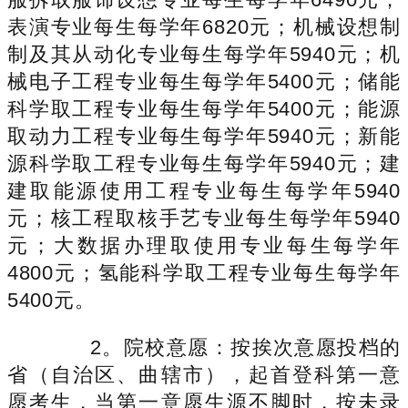
表演专业每生每学年6820元；机械设想制
制及其从动化专业每生每学年5940元；机
械电子工程专业每生每学年5400元；储能
科学取工程专业每生每学年5400元；能源
取动力工程专业每生每学年5940元；新能
源科学取工程专业每生每学年5940元；建
建取能源使用工程专业每生每学年5940
元；核工程取核手艺专业每生每学年5940
元；大数据办理取使用专业每生每学年
4800元；氢能科学取工程专业每生每学年
5400元。
2。院校意愿：按挨次意愿投档的
省（自治区、曲辖市），起首登科第一意
愿考生，当第一意愿生源不脚时，按未录