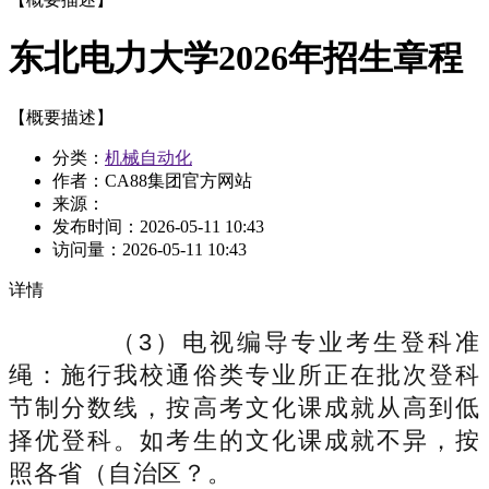
东北电力大学2026年招生章程
【概要描述】
分类：
机械自动化
作者：CA88集团官方网站
来源：
发布时间：
2026-05-11 10:43
访问量：
2026-05-11 10:43
详情
（3）电视编导专业考生登科准
绳：施行我校通俗类专业所正在批次登科
节制分数线，按高考文化课成就从高到低
择优登科。如考生的文化课成就不异，按
照各省（自治区？。