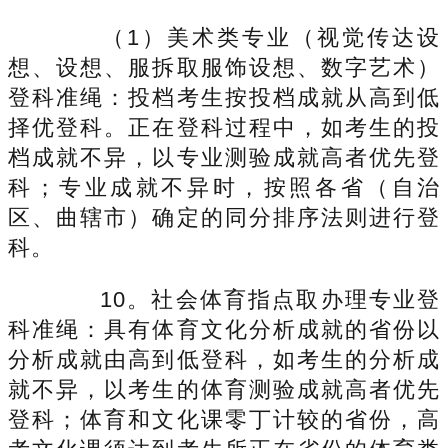
（1）美术类专业（视觉传达设
想、设想、服拆取服饰设想、数字艺术）
登科准绳：投档考生按投档成就从高到低
择优登科。正在登科过程中，如考生的投
档成就不异，以专业测验成就高者优先登
科；专业成就不异时，按照各省（自治
区、曲辖市）确定的同分排序法则进行登
科。
10。社会体育指点取办理专业登
科准绳：具有体育文化分析成就的省份以
分析成就由高到低登科，如考生的分析成
就不异，以考生的体育测验成就高者优先
登科；体育和文化课零丁计较的省份，高