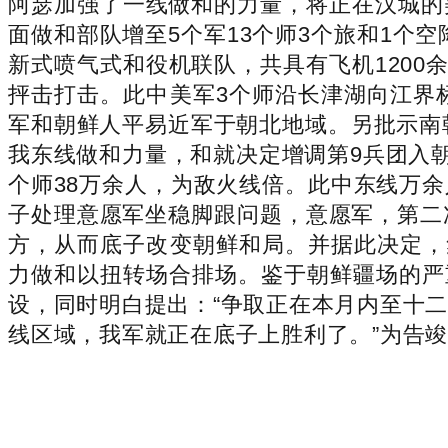
阿瑟加强了一线做和的力量，将正在汉城的美
面做和部队增至5个军13个师3个旅和1个
新式喷气式和役机联队，共具有飞机1200
抨击打击。此中美军3个师沿长津湖向江界
军和朝鲜人平易近军于朝北地域。另批示南
我东线做和力量，和就决定增调第9兵团入
个师38万余人，为敌火线倍。此中东线万
子处理意愿军坐稳脚跟问题，意愿军，第二
方，从而底子改变朝鲜和局。并据此决定，
力做和以扭转场合排场。鉴于朝鲜疆场的严
设，同时明白提出：“争取正在本月内至十
线区域，我军就正在底子上胜利了。”为告