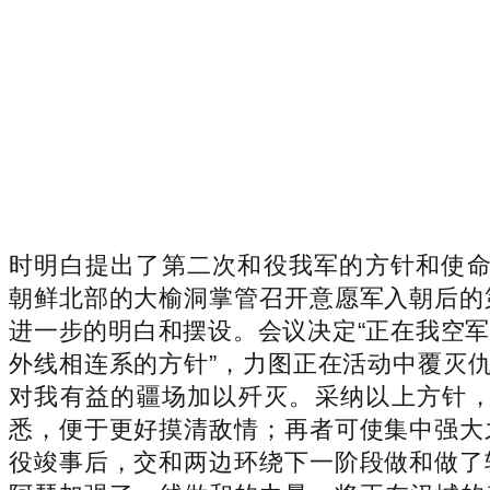
时明白提出了第二次和役我军的方针和使
朝鲜北部的大榆洞掌管召开意愿军入朝后的
进一步的明白和摆设。会议决定“正在我空
外线相连系的方针”，力图正在活动中覆灭
对我有益的疆场加以歼灭。采纳以上方针
悉，便于更好摸清敌情；再者可使集中强大
役竣事后，交和两边环绕下一阶段做和做了