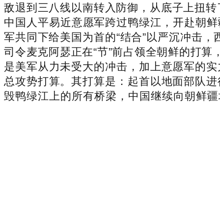
敌退到三八线以南转入防御，从底子上扭转了
中国人平易近意愿军跨过鸭绿江，开赴朝鲜疆
军共同下给美国为首的“结合”以严沉冲击，
司令麦克阿瑟正在“节”前占领全朝鲜的打算
是美军从力未受大的冲击，加上意愿军的实
总攻势打算。其打算是：起首以地面部队进
毁鸭绿江上的所有桥梁，中国继续向朝鲜疆