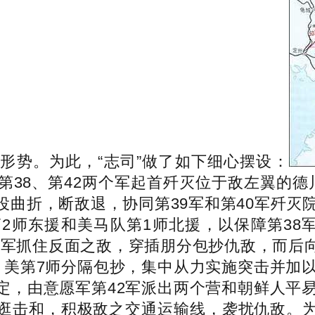
形势。为此，“志司”做了如下细心摆设：
第38、第42两个军起首歼灭位于敌左翼的德
曲折，断敌退，协同第39军和第40军歼灭
2师东援和美马队第1师北援，以保障第38军
39军抓住反面之敌，穿插朋分包抄仇敌，而
、美第7师分隔包抄，集中从力实施突击并加以
定，由意愿军第42军派出两个营和朝鲜人平易
逛击和，积极敌之交通运输线，袭扰仇敌。