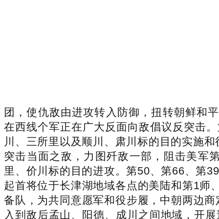
团，使仇敌由进攻转入防御，扭转朝鲜和平
在西线个军正在广大反面向敌倡议反突击。
川、三所里以及顺川、肃川标的目的实施和役
突击当面之敌，力图歼敌一部，阻击美军第
里、价川标的目的进攻。第50、第66、第
起首将位于长津湖地域各点的美陆和第1师
备队，为共同意愿军和役步履，中朝两边商
入到敌后孟山、阳德、成川之间地域，开展