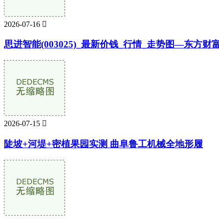
2026-07-16

思进智能(003025)_最新价钱_行情_走势图—东方财
2026-07-15

陡坡+河堤+密植果园实测 曲阜鲁工机械全地形履