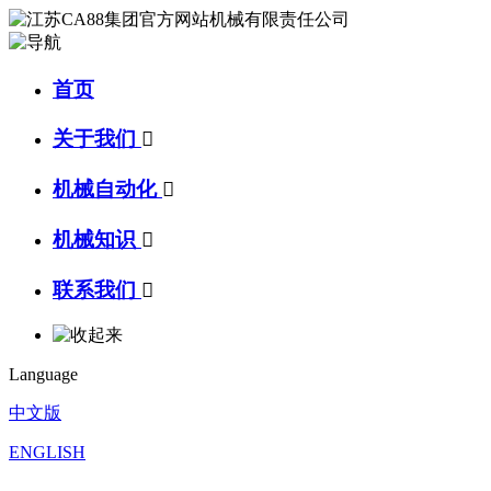
首页
关于我们

机械自动化

机械知识

联系我们

Language
中文版
ENGLISH