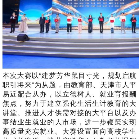
本次大赛以“建梦芳华鼠目寸光，规划启航
职引将来”为从题，由教育部、天津市人平
易近配合从办，以立德树人、就业育报酬
焦点，努力于建立强化生活生计教育的大
讲堂、推进人才供需对接的大平台以及办
事结业生就业的大市场，进一步鞭策实现
高质量充实就业。大赛设置面向高校学生