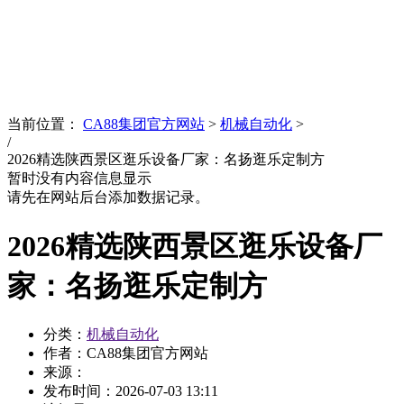
News
文化品牌
当前位置：
CA88集团官方网站
>
机械自动化
>
/
2026精选陕西景区逛乐设备厂家：名扬逛乐定制方
暂时没有内容信息显示
请先在网站后台添加数据记录。
2026精选陕西景区逛乐设备厂
家：名扬逛乐定制方
分类：
机械自动化
作者：CA88集团官方网站
来源：
发布时间：
2026-07-03 13:11