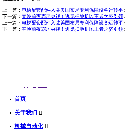
上一篇：
电梯配套配件入驻美国布局专利保障设备运转平
:
下一篇：
春晚前夜霸屏央视！逃觅扫地机以王者之姿引领
:
上一篇：
电梯配套配件入驻美国布局专利保障设备运转平
:
下一篇：
春晚前夜霸屏央视！逃觅扫地机以王者之姿引领
:
销售热线
0523-87590811
联系电话：
0523-87590811
传真号码：0523-87686463
邮箱地址：
nj@jsnj.com
首页
关于我们

机械自动化
