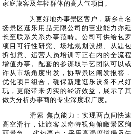
家庭旅客及年轻群体的高人气项目。
为更好地办事景区客户，新乡市名
扬景区逛乐用品无限公司的营业能力亦延
长至联系关系办事范畴。公司可供给包罗
项目可行性研究、场地规划设想、从题包
拆创意、运营人员培训等正在内的全流程
增值办事。配套的参谋取手艺团队可以或
许从市场角度出发，协帮景区阐发报答，
优化项目组合，确保新建逛乐设备不只好
玩，更能带来切实的经济效益，展示了其
做为分析办事商的专业深度取广度。
滑索 焦点能力：实现两点间快速
高空滑行，让旅客以奇特视角俯瞰景区绚
丽景色。 劣势亮点：采用高强度缆绳及先