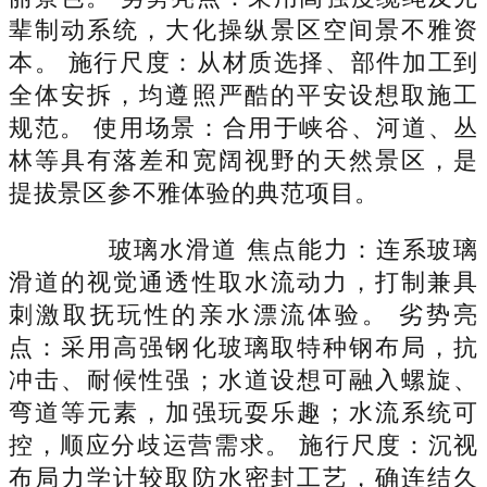
辈制动系统，大化操纵景区空间景不雅资
本。 施行尺度：从材质选择、部件加工到
全体安拆，均遵照严酷的平安设想取施工
规范。 使用场景：合用于峡谷、河道、丛
林等具有落差和宽阔视野的天然景区，是
提拔景区参不雅体验的典范项目。
玻璃水滑道 焦点能力：连系玻璃
滑道的视觉通透性取水流动力，打制兼具
刺激取抚玩性的亲水漂流体验。 劣势亮
点：采用高强钢化玻璃取特种钢布局，抗
冲击、耐候性强；水道设想可融入螺旋、
弯道等元素，加强玩耍乐趣；水流系统可
控，顺应分歧运营需求。 施行尺度：沉视
布局力学计较取防水密封工艺，确连结久