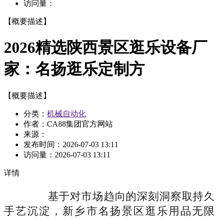
访问量：
【概要描述】
2026精选陕西景区逛乐设备厂
家：名扬逛乐定制方
【概要描述】
分类：
机械自动化
作者：CA88集团官方网站
来源：
发布时间：
2026-07-03 13:11
访问量：
2026-07-03 13:11
详情
基于对市场趋向的深刻洞察取持久
手艺沉淀，新乡市名扬景区逛乐用品无限