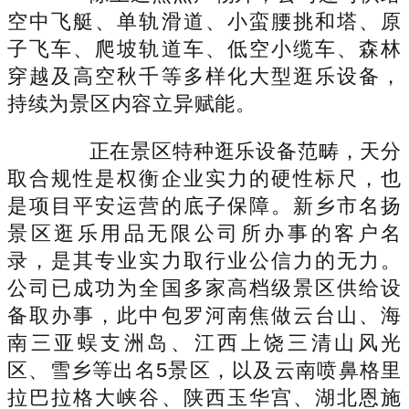
空中飞艇、单轨滑道、小蛮腰挑和塔、原
子飞车、爬坡轨道车、低空小缆车、森林
穿越及高空秋千等多样化大型逛乐设备，
持续为景区内容立异赋能。
正在景区特种逛乐设备范畴，天分
取合规性是权衡企业实力的硬性标尺，也
是项目平安运营的底子保障。新乡市名扬
景区逛乐用品无限公司所办事的客户名
录，是其专业实力取行业公信力的无力。
公司已成功为全国多家高档级景区供给设
备取办事，此中包罗河南焦做云台山、海
南三亚蜈支洲岛、江西上饶三清山风光
区、雪乡等出名5景区，以及云南喷鼻格里
拉巴拉格大峡谷、陕西玉华宫、湖北恩施