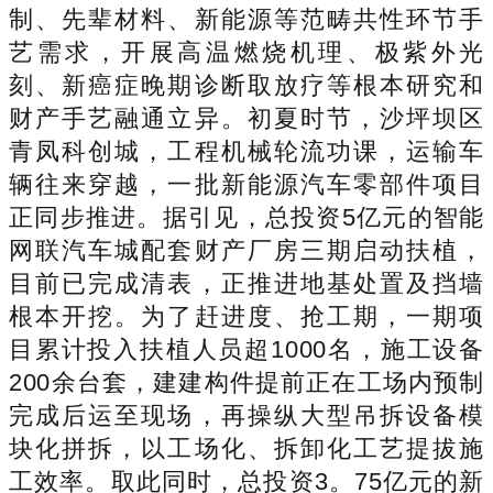
制、先辈材料、新能源等范畴共性环节手
艺需求，开展高温燃烧机理、极紫外光
刻、新癌症晚期诊断取放疗等根本研究和
财产手艺融通立异。初夏时节，沙坪坝区
青凤科创城，工程机械轮流功课，运输车
辆往来穿越，一批新能源汽车零部件项目
正同步推进。据引见，总投资5亿元的智能
网联汽车城配套财产厂房三期启动扶植，
目前已完成清表，正推进地基处置及挡墙
根本开挖。为了赶进度、抢工期，一期项
目累计投入扶植人员超1000名，施工设备
200余台套，建建构件提前正在工场内预制
完成后运至现场，再操纵大型吊拆设备模
块化拼拆，以工场化、拆卸化工艺提拔施
工效率。取此同时，总投资3。75亿元的新