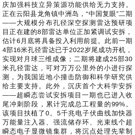
庆加强科技立异策源功能供给无力支持。
正在云阳县龙角镇中洲岛，“中国复眼”二期
——大规模分布孔径深空探测雷达预研项
目正在建的8部雷达单位正加紧调试安拆，
估计6月底将具备投入利用前提。此前一期
4部16米孔径雷达已于2022岁尾成功开机，
实现对月球三维成像；二期将建成25部30
米孔径雷达，可对万万公里外的小进行探
测，为我国近地小撞击防御和科学研究供
给主要支持。此外，沉庆首个大科学安拆
——超瞬态尝试安拆项目一期也已进入收
尾冲刺阶段，累计完成总工程量的99%。
该项目扶植了0。5千兆电子伏曲线加快器
万能量注入器、强流储存环、光束线个超
瞬态电子显微镜集群，将沉点处理先辈制