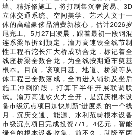
墙、精拆修施工，将打制集沉奢贸易、3D
立体交通系统、空间美学、艺术人文于一
体的高端豪侈品消费新核心，估计2026岁
尾完工。5月27日凌晨，跟着最初一段钢混
连系梁吊拆到预定，渝万高速铁全线节制
性工程石沱长江大桥成功合龙，标记着全
线座桥梁全数合龙，为全线按期通车奠基
根本。目前，该项目基、地道、桥梁等从
体工程已全数落成，全面进入铺轨及坐后
施工冲刺阶段，打算下半年开展联调联
试。渝万高速铁火力全开，是沉庆根本设
备市级沉点项目加快刷新“进度条”的一个线
月，沉庆交通、能源、水利范畴根本设备
市级沉点项目完成投资771。4亿元，智能
绿色的根本设备收集。前不久，武隆至两