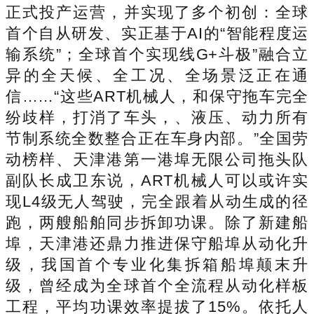
正式投产运营，并实现了多个初创：全球
首个自从研发、实正基于AI的“智能程度运
输系统”；全球首个实现线G+斗极”融合立
异的全天候、全工况、全场景泛正在通
信……“这些ART机械人，和保守拖车完全
纷歧样，打消了车头，、液压、动力所有
节制系统全数整合正在车身内部。”全国劳
动榜样、天津港第一港埠无限公司拖头队
副队长成卫东说，ART机械人可以或许实
现L4级无人驾驶，完全跟着从动生成的径
跑，两艘船舶同步拆卸功课。除了新建船
埠，天津港还鼎力推进保守船埠从动化升
级，我国首个专业化集拆箱船埠颠末升
级，曾经成为全球首个全流程从动化样板
工程，平均功课效率提拔了15%。依托人