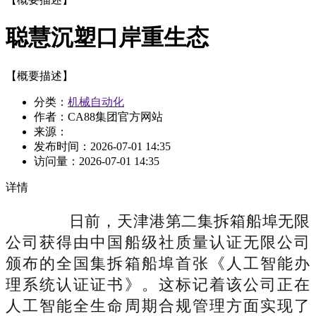
聪慧沉塑口岸重生态
【概要描述】
分类：
机械自动化
作者：CA88集团官方网站
来源：
发布时间：
2026-07-01 14:35
访问量：
2026-07-01 14:35
详情
日前，天津港第二集拆箱船埠无限
公司获得由中国船级社质量认证无限公司
颁布的全国集拆箱船埠首张《人工智能办
理系统认证证书》。这标记着该公司正在
人工智能全生命周期合规管理方面实现了