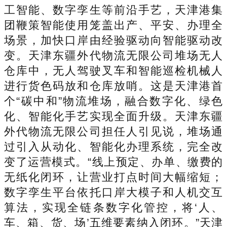
工智能、数字孪生等前沿手艺，天津港集
团鞭策智能使用笼盖出产、平安、办理全
场景，加快口岸由经验驱动向智能驱动改
变。天津东疆外代物流无限公司堆场无人
仓库中，无人驾驶叉车和智能巡检机械人
进行货色码放和仓库放哨。这是天津港首
个“碳中和”物流堆场，融合数字化、绿色
化、智能化手艺实现全面升级。天津东疆
外代物流无限公司担任人引见说，堆场通
过引入从动化、智能化办理系统，完全改
变了运营模式。“线上预定、办单、缴费的
无纸化闭环，让营业打点时间大幅缩短；
数字孪生平台依托口岸大模子和人机交互
算法，实现全链条数字化管控，将‘人、
车、箱、货、场’五维要素纳入闭环。”天津