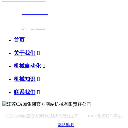
联系电话：
0523-87590811
传真号码：0523-87686463
邮箱地址：
nj@jsnj.com
首页
关于我们

机械自动化

机械知识

联系我们

江苏CA88集团官方网站机械有限责任公司
CA88集团官方网站
网站地图