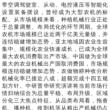
带空调驾驶室、从动、电控液压等智能化
设置装备摆设，曾经成为大型农机的标
配。从市场规模来看，种植机械行业正处
于总量调整、布局优化的环节周期。全球
农机市场规模已达近两千亿美元量级，并
连结稳健增加态势，亚太地域因农业生齿
集中、规模化农业快速成长，已成为全球
最大农机消费取出产市场。中国做为全球
最大的农业机械出产国取消费国，市场规
模连结稳健增加态势，农做物耕种收分析
机械化率已接近八成，超额完成十四五规
划方针。中研普华研究演讲将当前市场行
情归纳综合为总量平稳、布局升级、区域
分化三大焦点特征。从品类布局看，拖沓
机、播种机、收割机等从粮出产机械仍占