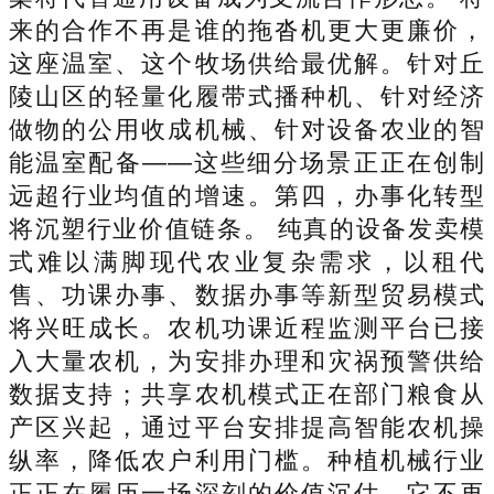
来的合作不再是谁的拖沓机更大更廉价，
这座温室、这个牧场供给最优解。针对丘
陵山区的轻量化履带式播种机、针对经济
做物的公用收成机械、针对设备农业的智
能温室配备——这些细分场景正正在创制
远超行业均值的增速。第四，办事化转型
将沉塑行业价值链条。 纯真的设备发卖模
式难以满脚现代农业复杂需求，以租代
售、功课办事、数据办事等新型贸易模式
将兴旺成长。农机功课近程监测平台已接
入大量农机，为安排办理和灾祸预警供给
数据支持；共享农机模式正在部门粮食从
产区兴起，通过平台安排提高智能农机操
纵率，降低农户利用门槛。种植机械行业
正正在履历一场深刻的价值沉估。它不再