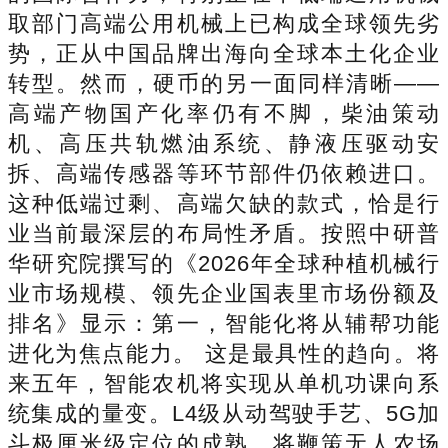
取部门高端公用机械上已构成全球领先劣
势，正从中国品牌出海向全球本土化企业
转型。然而，硬币的另一面同样清晰——
高端产物国产化率仍有不脚，柴油策动
机、高压共轨燃油系统、静液压驱动安
拆、高端传感器等环节部件仍依赖进口。
这种低端过剩、高端欠缺的款式，恰是行
业当前最深层的布局性矛盾。按照中研普
华研究院撰写的《2026年全球种植机械行
业市场规模、领先企业国表里市场份额及
排名》显示：第一，智能化将从辅帮功能
进化为焦点能力。 这是最具性的趋向。将
来五年，智能农机将实现从单机功课向系
统集成的量变。L4级从动驾驶手艺、5G加
斗极厘米级定位的成熟，将鞭策无人农场