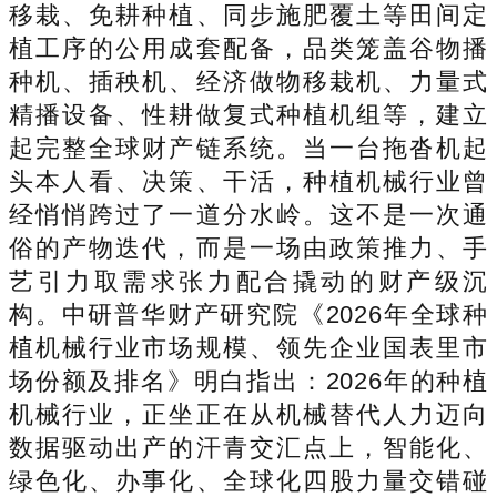
移栽、免耕种植、同步施肥覆土等田间定
植工序的公用成套配备，品类笼盖谷物播
种机、插秧机、经济做物移栽机、力量式
精播设备、性耕做复式种植机组等，建立
起完整全球财产链系统。当一台拖沓机起
头本人看、决策、干活，种植机械行业曾
经悄悄跨过了一道分水岭。这不是一次通
俗的产物迭代，而是一场由政策推力、手
艺引力取需求张力配合撬动的财产级沉
构。中研普华财产研究院《2026年全球种
植机械行业市场规模、领先企业国表里市
场份额及排名》明白指出：2026年的种植
机械行业，正坐正在从机械替代人力迈向
数据驱动出产的汗青交汇点上，智能化、
绿色化、办事化、全球化四股力量交错碰