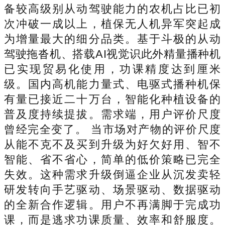
备较高级别从动驾驶能力的农机占比已初
次冲破一成以上，植保无人机异军突起成
为增量最大的细分品类。基于斗极的从动
驾驶拖沓机、搭载AI视觉识此外精量播种机
已实现贸易化使用，功课精度达到厘米
级。国内高机能力量式、电驱式播种机保
有量已接近二十万台，智能化种植设备的
普及度持续提拔。需求端，用户评价尺度
曾经完全变了。 当市场对产物的评价尺度
从能不克不及买到升级为好欠好用、智不
智能、省不省心，简单的低价策略已完全
失效。这种需求升级倒逼企业从沉发卖轻
研发转向手艺驱动、场景驱动、数据驱动
的全新合作逻辑。用户不再满脚于完成功
课，而是逃求功课质量、效率和舒服度。