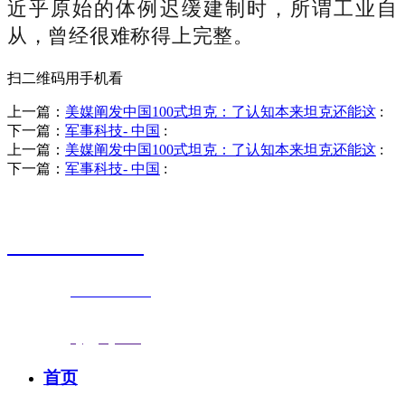
近乎原始的体例迟缓建制时，所谓工业自
从，曾经很难称得上完整。
扫二维码用手机看
上一篇：
美媒阐发中国100式坦克：了认知本来坦克还能这
:
下一篇：
军事科技- 中国
:
上一篇：
美媒阐发中国100式坦克：了认知本来坦克还能这
:
下一篇：
军事科技- 中国
:
销售热线
0523-87590811
联系电话：
0523-87590811
传真号码：0523-87686463
邮箱地址：
nj@jsnj.com
首页