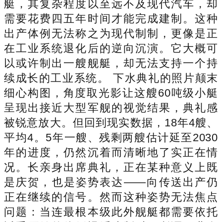
艇，其复杂程度以至远不及现代汽车，却
需要花费四五年时间才能完成建制。这种
出产体例无法称之为现代制制，更像是正
在工业系统退化后的逆向沉演。它大概可
以或许制出一艘舰艇，却无法支持一个持
续成长的工业系统。 下水典礼的照片颠末
细心构图，角度取光影让这艘60吨级小艇
呈现出接近大型军舰的视觉结果，典礼感
被锐意放大。但回到现实数据，18年4艘、
平均4。5年一艘、残剩两艘估计延至2030
年的进度，仍然沉着而清晰地了实正在情
况。长亲身出席典礼，正在某种意义上既
是庆贺，也是姿势表达——向传送出产仍
正在继续的信号。然而这种姿势无法焦点
问题：当连最根本级此外舰艇都需要依托