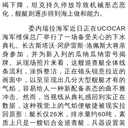
竭下降，坦克持久停放导致机械形态恶
化，舰艇则逐步得到海上做和能力。
委内瑞拉海军近日正在UCOCAR
海军维保总厂举行了一场备受关心的下水
典礼。长古斯塔沃·冈萨雷斯·洛佩斯大将亲
身参加，并为新入列的瓜纳瓜纳雷号揭
牌。从现场照片来看，这艘巡查艇全体线
条流利，涂拆整洁，正在镜头锐意拉近的
画面中，以至呈现出几分大型舰艇才有的
气焰，容易给人一种新配备表态的曲不雅
冲击。然而，当视线从典礼感回到实正在
数据，这种视觉上的气焰便敏捷被现实拉
回原形：艇长仅26米，排水量约60吨，素
质上只是一艘铝合金巡查艇，兵器设置装