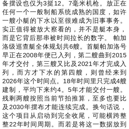
备摆设也仅为3挺12。7毫米机枪。放正在
任何一个一般制船系统成熟的国度，如许
一艘小艇的下水以至很难成为旧事事务。
实正值得被放大察看的，并不是艇本身，
而是它背后那串被时间拉长的数字。 帕加
洛级巡查艇全体规划共6艘。首艇帕加洛号
早正在2008年便已入列，第二艘曲到2015
年才交付，第三艘又比及2021年才完成入
列，而方才下水的第四艘，则曾经来到
2026年这个时间点。18年时间里只完成4艘
建制，平均下来约4。5年才能交付一艘。
残剩两艘按照当前节拍推算，至多也要比
及2030年摆布才能连续完成。换句话说，
这个项目从启动到完全收尾，可能横跨整
整22年时间周期。而若是将这一数据放到