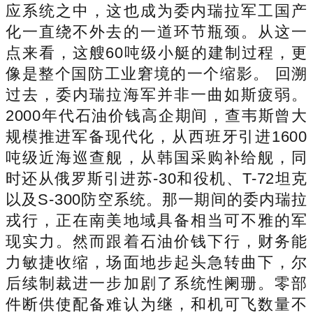
应系统之中，这也成为委内瑞拉军工国产
化一直绕不外去的一道环节瓶颈。从这一
点来看，这艘60吨级小艇的建制过程，更
像是整个国防工业窘境的一个缩影。 回溯
过去，委内瑞拉海军并非一曲如斯疲弱。
2000年代石油价钱高企期间，查韦斯曾大
规模推进军备现代化，从西班牙引进1600
吨级近海巡查舰，从韩国采购补给舰，同
时还从俄罗斯引进苏-30和役机、T-72坦克
以及S-300防空系统。那一期间的委内瑞拉
戎行，正在南美地域具备相当可不雅的军
现实力。然而跟着石油价钱下行，财务能
力敏捷收缩，场面地步起头急转曲下，尔
后续制裁进一步加剧了系统性阑珊。零部
件断供使配备难认为继，和机可飞数量不