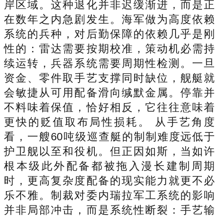
岸区域。这种退化并非迟缓渐进，而是正
在数年之内急剧发生。海军做为高度依赖
系统的兵种，对后勤保障的依赖几乎是刚
性的：雷达需要按期校准，策动机必需持
续运转，兵器系统需要周期性检测。一旦
资金、零件取手艺支撑同时缺位，舰艇就
会敏捷从可用配备滑向缄默金属。停靠并
不料味着保值，恰好相反，它往往意味着
更快的贬值取布局性损耗。 从手艺角度
看，一艘60吨级巡查艇的制制难度远低于
护卫舰以至和役机。但正因如斯，当如许
根本级此外配备都被拖入漫长建制周期
时，更高复杂度配备的现实能力就更不必
乐不雅。制裁对委内瑞拉军工系统的影响
并非局部冲击，而是系统性断裂：手艺输