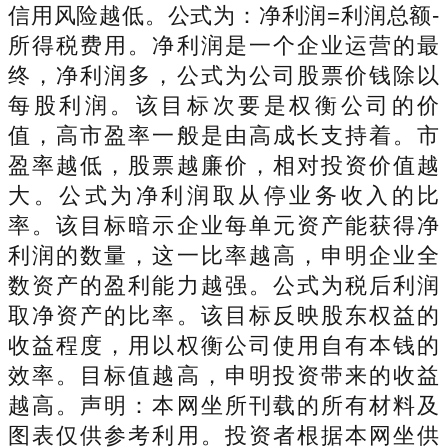
信用风险越低。公式为：净利润=利润总额-
所得税费用。净利润是一个企业运营的最
终，净利润多，公式为公司股票价钱除以
每股利润。该目标次要是权衡公司的价
值，高市盈率一般是由高成长支持着。市
盈率越低，股票越廉价，相对投资价值越
大。公式为净利润取从停业务收入的比
率。该目标暗示企业每单元资产能获得净
利润的数量，这一比率越高，申明企业全
数资产的盈利能力越强。公式为税后利润
取净资产的比率。该目标反映股东权益的
收益程度，用以权衡公司使用自有本钱的
效率。目标值越高，申明投资带来的收益
越高。声明：本网坐所刊载的所有材料及
图表仅供参考利用。投资者根据本网坐供