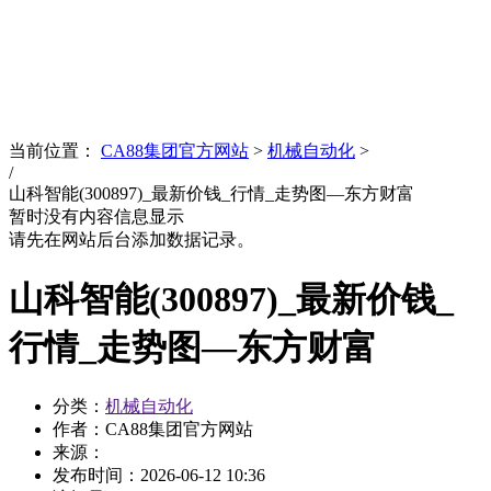
News
文化品牌
当前位置：
CA88集团官方网站
>
机械自动化
>
/
山科智能(300897)_最新价钱_行情_走势图—东方财富
暂时没有内容信息显示
请先在网站后台添加数据记录。
山科智能(300897)_最新价钱_
行情_走势图—东方财富
分类：
机械自动化
作者：CA88集团官方网站
来源：
发布时间：
2026-06-12 10:36