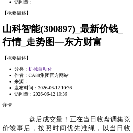
访问量：
【概要描述】
山科智能(300897)_最新价钱_
行情_走势图—东方财富
【概要描述】
分类：
机械自动化
作者：CA88集团官方网站
来源：
发布时间：
2026-06-12 10:36
访问量：
2026-06-12 10:36
详情
盘后成交量！正在当日收盘调集竞
价竣事后，按照时间优先准绳，以当日收