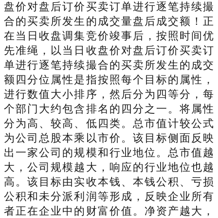
盘价对盘后订价买卖订单进行逐笔持续撮
合的买卖所发生的成交量盘后成交额！正
在当日收盘调集竞价竣事后，按照时间优
先准绳，以当日收盘价对盘后订价买卖订
单进行逐笔持续撮合的买卖所发生的成交
额四分位属性是指按照每个目标的属性，
进行数值大小排序，然后分为四等分，每
个部门大约包含排名的四分之一。将属性
分为高、较高、低四类。总市值计较公式
为公司总股本乘以市价。该目标侧面反映
出一家公司的规模和行业地位。总市值越
大，公司规模越大，响应的行业地位也越
高。该目标由实收本钱、本钱公积、亏损
公积和未分派利润等形成，反映企业所有
者正在企业中的财富价值。净资产越大，