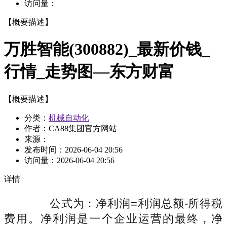
访问量：
【概要描述】
万胜智能(300882)_最新价钱_
行情_走势图—东方财富
【概要描述】
分类：
机械自动化
作者：CA88集团官方网站
来源：
发布时间：
2026-06-04 20:56
访问量：
2026-06-04 20:56
详情
公式为：净利润=利润总额-所得税
费用。净利润是一个企业运营的最终，净