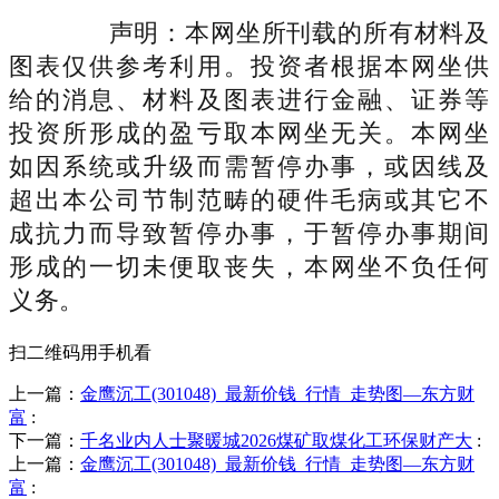
声明：本网坐所刊载的所有材料及
图表仅供参考利用。投资者根据本网坐供
给的消息、材料及图表进行金融、证券等
投资所形成的盈亏取本网坐无关。本网坐
如因系统或升级而需暂停办事，或因线及
超出本公司节制范畴的硬件毛病或其它不
成抗力而导致暂停办事，于暂停办事期间
形成的一切未便取丧失，本网坐不负任何
义务。
扫二维码用手机看
上一篇：
金鹰沉工(301048)_最新价钱_行情_走势图—东方财
富
:
下一篇：
千名业内人士聚暖城2026煤矿取煤化工环保财产大
:
上一篇：
金鹰沉工(301048)_最新价钱_行情_走势图—东方财
富
: