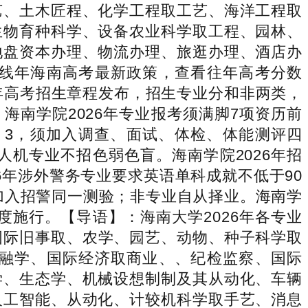
艺、土木匠程、化学工程取工艺、海洋工程取
生物育种科学、设备农业科学取工程、园林、
地盘资本办理、物流办理、旅逛办理、酒店办
线年海南高考最新政策，查看往年高考分数
6年高考招生章程发布，招生专业分和非两类，
。海南学院2026年专业报考须满脚7项资历前
1！3，须加入调查、面试、体检、体能测评四
人机专业不招色弱色盲。海南学院2026年招
026年涉外警务专业要求英语单科成就不低于90
加入招警同一测验；非专业自从择业。海南学
度施行。【导语】：海南大学2026年各专业
、国际旧事取、农学、园艺、动物、种子科学取
融学、国际经济取商业、、纪检监察、国际
学、生态学、机械设想制制及其从动化、车辆
人工智能、从动化、计较机科学取手艺、消息