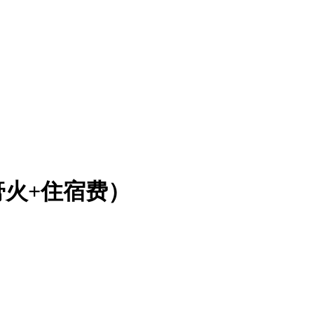
膏火+住宿费）