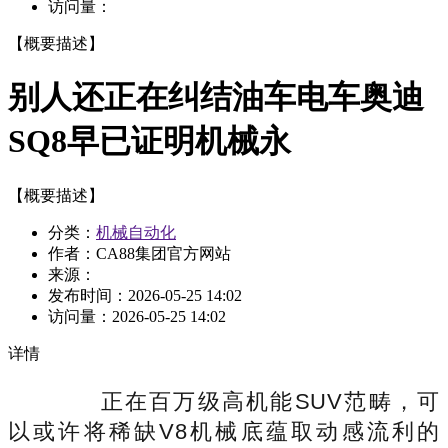
访问量：
【概要描述】
别人还正在纠结油车电车奥迪
SQ8早已证明机械永
【概要描述】
分类：
机械自动化
作者：CA88集团官方网站
来源：
发布时间：
2026-05-25 14:02
访问量：
2026-05-25 14:02
详情
正在百万级高机能SUV范畴，可
以或许将稀缺V8机械底蕴取动感流利的