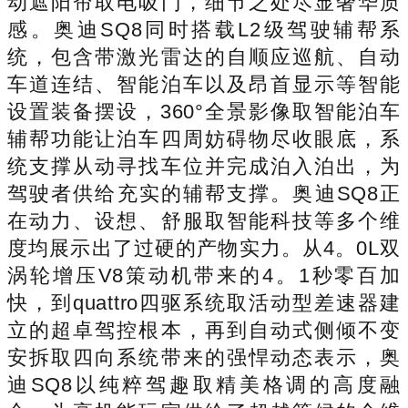
动遮阳帘取电吸门，细节之处尽显奢华质
感。奥迪SQ8同时搭载L2级驾驶辅帮系
统，包含带激光雷达的自顺应巡航、自动
车道连结、智能泊车以及昂首显示等智能
设置装备摆设，360°全景影像取智能泊车
辅帮功能让泊车四周妨碍物尽收眼底，系
统支撑从动寻找车位并完成泊入泊出，为
驾驶者供给充实的辅帮支撑。奥迪SQ8正
在动力、设想、舒服取智能科技等多个维
度均展示出了过硬的产物实力。从4。0L双
涡轮增压V8策动机带来的4。1秒零百加
快，到quattro四驱系统取活动型差速器建
立的超卓驾控根本，再到自动式侧倾不变
安拆取四向系统带来的强悍动态表示，奥
迪SQ8以纯粹驾趣取精美格调的高度融