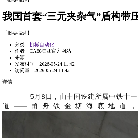
我国首套“三元夹杂气”盾构带
【概要描述】
分类：
机械自动化
作者：CA88集团官方网站
来源：
发布时间：
2026-05-24 11:42
访问量：
2026-05-24 11:42
详情
5月8日，由中国铁建所属中铁十一局
道——甬舟铁金塘海底地道