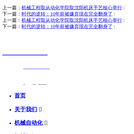
上一篇：
机械工程取从动化学院取沈阳机床手艺核心举行
:
下一篇：
时代的逆转：10年前被嫌弃现在完全翻身了
:
上一篇：
机械工程取从动化学院取沈阳机床手艺核心举行
:
下一篇：
时代的逆转：10年前被嫌弃现在完全翻身了
:
销售热线
0523-87590811
联系电话：
0523-87590811
传真号码：0523-87686463
邮箱地址：
nj@jsnj.com
首页
关于我们

机械自动化
