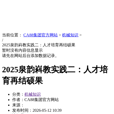
News
文化品牌
当前位置：
CA88集团官方网站
>
机械知识
>
/
2025泉韵嵙教实践二：人才培育再结硕果
暂时没有内容信息显示
请先在网站后台添加数据记录。
2025泉韵嵙教实践二：人才培
育再结硕果
分类：
机械知识
作者：CA88集团官方网站
来源：
发布时间：
2026-05-12 10:39