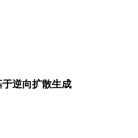
基于逆向扩散生成