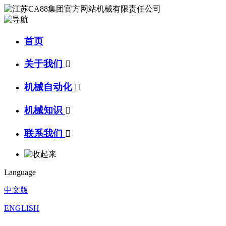
首页
关于我们

机械自动化

机械知识

联系我们

Language
中文版
ENGLISH