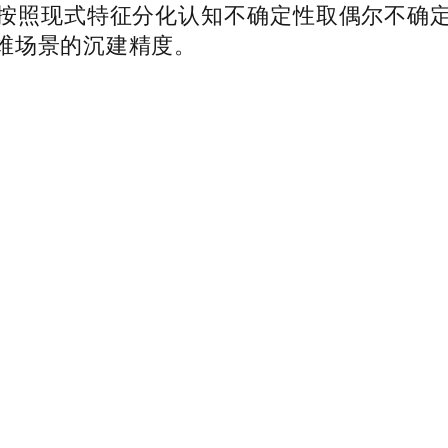
按照现式特征分化认知不确定性取偶尔不确
维场景的沉建精度。