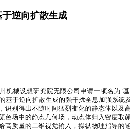
基于逆向扩散生成
机械设想研究院无限公司申请一项名为“基
发现的基于逆向扩散生成的强干扰全息加强系
，识别得出不随时间猛烈变化的静态体以及
颜色场中的静态几何场，动态体归入密度取
给高质量的二维视觉输入，操纵物理指导的