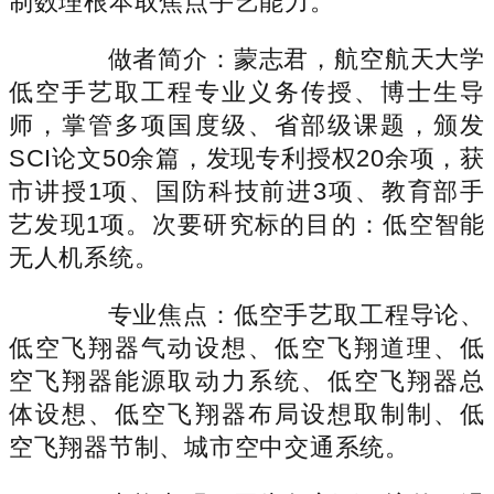
制数理根本取焦点手艺能力。
做者简介：蒙志君，航空航天大学
低空手艺取工程专业义务传授、博士生导
师，掌管多项国度级、省部级课题，颁发
SCI论文50余篇，发现专利授权20余项，获
市讲授1项、国防科技前进3项、教育部手
艺发现1项。次要研究标的目的：低空智能
无人机系统。
专业焦点：低空手艺取工程导论、
低空飞翔器气动设想、低空飞翔道理、低
空飞翔器能源取动力系统、低空飞翔器总
体设想、低空飞翔器布局设想取制制、低
空飞翔器节制、城市空中交通系统。