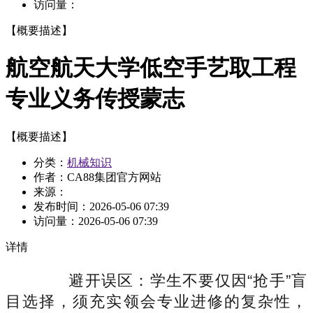
访问量：
【概要描述】
航空航天大学低空手艺取工程
专业义务传授蒙志
【概要描述】
分类：
机械知识
作者：CA88集团官方网站
来源：
发布时间：
2026-05-06 07:39
访问量：
2026-05-06 07:39
详情
避开误区：学生不要仅因“抢手”盲
目选择，须充实领会专业进修的复杂性，