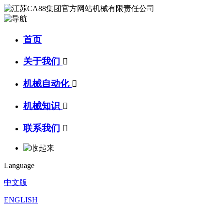
首页
关于我们

机械自动化

机械知识

联系我们

Language
中文版
ENGLISH