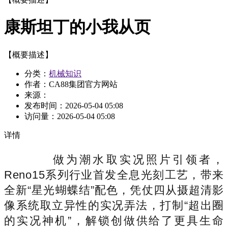
康斯坦丁的小我从页
【概要描述】
分类：
机械知识
作者：CA88集团官方网站
来源：
发布时间：
2026-05-04 05:08
访问量：
2026-05-04 05:08
详情
做为潮水取实况照片引领者，
Reno15系列行业首发全息光刻工艺，带来
全新“星光蝴蝶结”配色，凭仗四从摄超清影
像系统取立异性的实况弄法，打制“超出圈
的实况神机”，解锁创做供给了更具生命