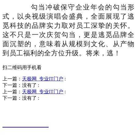
勾当冲破保守企业年会的勾当形
式，以央视级演唱会盛典，全面展现了逃
觅科技的品牌实力取对员工深挚的关怀。
这不只是一次庆贺勾当，更是逃觅品牌全
面沉塑的，意味着从规模到文化、从产物
到员工福利的全方位升级。将来，逃！
扫二维码用手机看
上一篇：
天极网_专业IT门户
:
下一篇：没有了
:
上一篇：
天极网_专业IT门户
:
下一篇：没有了
:
销售热线
0523-87590811