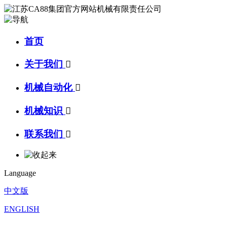
首页
关于我们

机械自动化

机械知识

联系我们

Language
中文版
ENGLISH