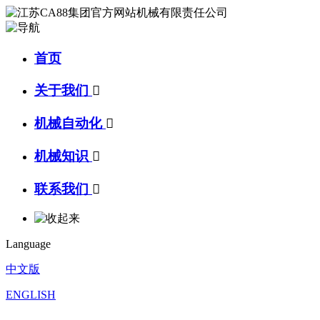
首页
关于我们

机械自动化

机械知识

联系我们

Language
中文版
ENGLISH