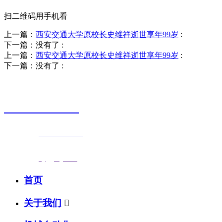
扫二维码用手机看
上一篇：
西安交通大学原校长史维祥逝世享年99岁
:
下一篇：没有了
:
上一篇：
西安交通大学原校长史维祥逝世享年99岁
:
下一篇：没有了
:
销售热线
0523-87590811
联系电话：
0523-87590811
传真号码：0523-87686463
邮箱地址：
nj@jsnj.com
首页
关于我们
