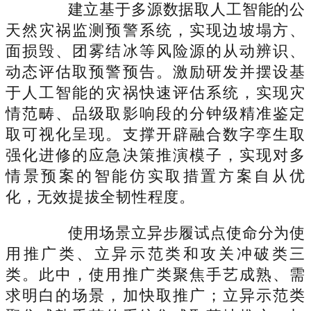
建立基于多源数据取人工智能的公
天然灾祸监测预警系统，实现边坡塌方、
面损毁、团雾结冰等风险源的从动辨识、
动态评估取预警预告。激励研发并摆设基
于人工智能的灾祸快速评估系统，实现灾
情范畴、品级取影响段的分钟级精准鉴定
取可视化呈现。支撑开辟融合数字孪生取
强化进修的应急决策推演模子，实现对多
情景预案的智能仿实取措置方案自从优
化，无效提拔全韧性程度。
使用场景立异步履试点使命分为使
用推广类、立异示范类和攻关冲破类三
类。此中，使用推广类聚焦手艺成熟、需
求明白的场景，加快取推广；立异示范类