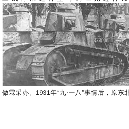
做霖采办。1931年“九·一八”事情后，原东