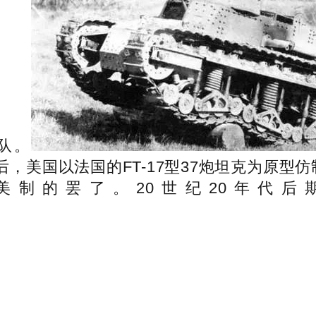
队。
，美国以法国的FT-17型37炮坦克为原型仿
美制的罢了。20世纪20年代后