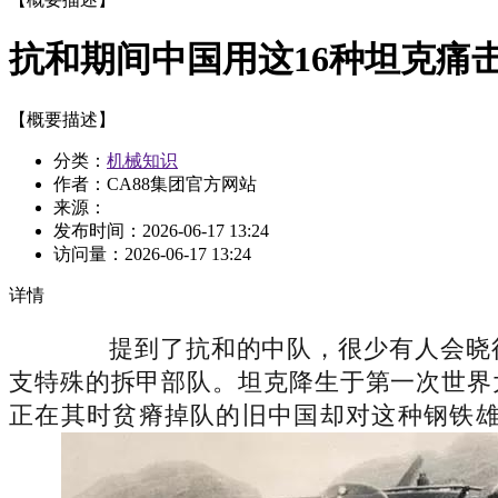
抗和期间中国用这16种坦克痛
【概要描述】
分类：
机械知识
作者：CA88集团官方网站
来源：
发布时间：
2026-06-17 13:24
访问量：
2026-06-17 13:24
详情
提到了抗和的中队，很少有人会晓得
支特殊的拆甲部队。坦克降生于第一次世界
正在其时贫瘠掉队的旧中国却对这种钢铁