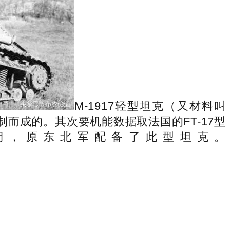
M-1917轻型坦克（又材料叫
制而成的。其次要机能数据取法国的FT-17型
期，原东北军配备了此型坦克。