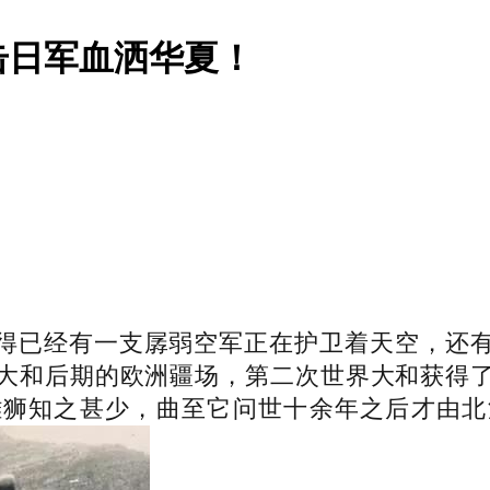
击日军血洒华夏！
已经有一支孱弱空军正在护卫着天空，还有
大和后期的欧洲疆场，第二次世界大和获得
雄狮知之甚少，曲至它问世十余年之后才由北