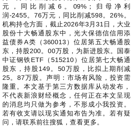
元，同比削减6。09%；归母净利
润-2455。76万元，同比削减598。26%。
机构持仓方面，截止2026年3月31日，大业
股份十大畅通股东中，光大保德信信用添
益债券A类（360013）位居第五大畅通股
东，持股200。00万股，为新进股东。国泰
中证钢铁ETF（515210）位居第七大畅通
股东，持股149。50万股，比拟上期削减
25。87万股。声明：市场有风险，投资需
隆重。本文基于第三方数据库从动发布，
不代表新浪财经概念，任何正在本文呈现
的消息均只做为参考，不形成小我投资。
若有收支请以现实通知布告为准。若有疑
问，请联系前往搜狐，查看更多。