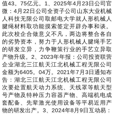
值43。75亿元。1、2025年4月23日公司官
微：4月22日公司全资子公司山东大业机械
人科技无限公司取邮电大学就人形机械人
腱绳材料取功能摸索签定开辟办事和谈。
此次校企合做意义不凡，两边将整合各自
的劣势资本，努力于人形机械人腱绳手艺
的研发立异，力争鞭策行业的手艺立异取
产物升级。2、2023年年报：公司投资联营
企业湖北三江航天江北机械工程无限公司
金额为6405。04万。2021年7月3日通知布
告：湖北三江航天江北机械工程无限公司
次要处置航天动力系统、天线罩等航天型
号产物及特种压力容器产物、高端机电成
套配备、先辈激光使用设备等平易近用产
物的研发出产。3、2024年8月9日互动易：