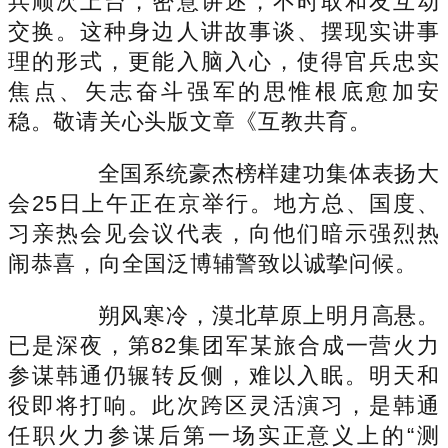
兵顺次上台，密意讲述，不时取和友互动
交换。这种身边人讲故事谈、摆现实讲事
理的形式，更能入脑入心，使得官兵忠实
焦点、矢志奋斗强军的思惟根底愈加安
稳。敬请关心头版文章《互教共育。
全国系统豪杰榜样建功集体表扬大
会25日上午正在京举行。地方总、国度、
习亲热会见会议代表，向他们暗示强烈热
闹恭喜，向全国泛博辅警致以诚挚问候。
朔风寒冷，漠北草原上明月高悬。
已是深夜，第82集团军某旅合成一营火力
参谋韩通仍辗转反侧，难以入眠。明天和
役即将打响。此次跨区灵活演习，是韩通
任职火力参谋后第一场实正意义上的“测