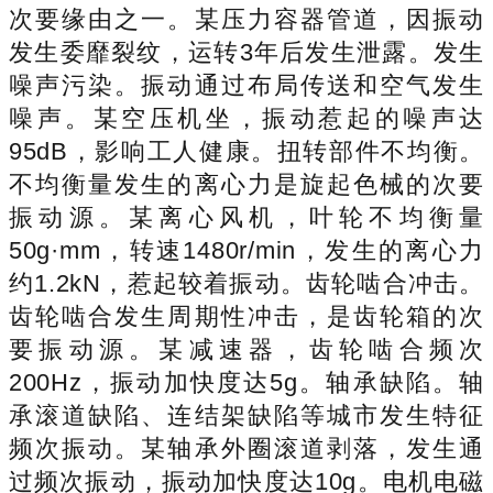
次要缘由之一。某压力容器管道，因振动
发生委靡裂纹，运转3年后发生泄露。发生
噪声污染。振动通过布局传送和空气发生
噪声。某空压机坐，振动惹起的噪声达
95dB，影响工人健康。扭转部件不均衡。
不均衡量发生的离心力是旋起色械的次要
振动源。某离心风机，叶轮不均衡量
50g·mm，转速1480r/min，发生的离心力
约1.2kN，惹起较着振动。齿轮啮合冲击。
齿轮啮合发生周期性冲击，是齿轮箱的次
要振动源。某减速器，齿轮啮合频次
200Hz，振动加快度达5g。轴承缺陷。轴
承滚道缺陷、连结架缺陷等城市发生特征
频次振动。某轴承外圈滚道剥落，发生通
过频次振动，振动加快度达10g。电机电磁