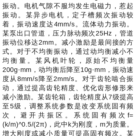
振动。电机气隙不服均发生电磁力，惹起
振动。某异步电机，定子槽频次振动较
着，振动速度达4mm/s。流体动力振动。
某泵出口管道，压力脉动频次25Hz，管道
振动位移达2mm。减小激励是最间接的方
式。对于不均衡振动，通过动均衡减小不
均衡量。某风机叶轮，原始不均衡量
200g·mm，动均衡后降至10g·mm，振动速
度从8mm/s降至2mm/s。对于齿轮啮合振
动，通过提高齿轮精度、优化齿形修形来
减小激励。某齿轮箱，齿轮精度从7级提高
至5级，调整系统参数是改变系统固有频
次，避开共振区。系统固有频次f=
(k/m)^0.5/(2π)，此中k为刚度，m为质量。
增大刚度或减小质量可提高固有频次。某