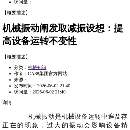
访问量：
【概要描述】
机械振动阐发取减振设想：提
高设备运转不变性
【概要描述】
分类：
机械知识
作者：CA88集团官方网站
来源：
发布时间：
2026-06-02 21:40
访问量：
2026-06-02 21:40
详情
机械振动是机械设备运转中遍及存
正在的现象，过大的振动会影响设备精