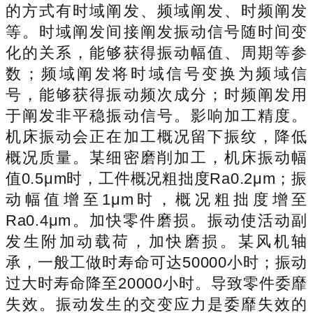
的方式有时域阐发、频域阐发、时频阐发
等。时域阐发间接阐发振动信号随时间变
化的关系，能够获得振动幅值、周期等参
数；频域阐发将时域信号变换为频域信
号，能够获得振动频次成分；时频阐发用
于阐发非平稳振动信号。影响加工精度。
机床振动会正在加工概况留下振纹，降低
概况质量。某细密磨削加工，机床振动幅
值0.5μm时，工件概况粗拙度Ra0.2μm；振
动幅值增至1μm时，概况粗拙度增至
Ra0.4μm。加快零件磨损。振动使活动副
发生附加动载荷，加快磨损。某风机轴
承，一般工做时寿命可达50000小时；振动
过大时寿命降至20000小时。导致零件委靡
失效。振动发生的交变应力是委靡失效的